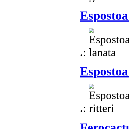
Espostoa
.
:
Espostoa 
.
:
Ferocact