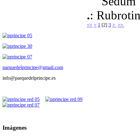
.
:
<<
<
1
[
2
]
3
>
>>
parquedelprincipe@gmail.com
info@parquedelprincipe.es
Imágenes