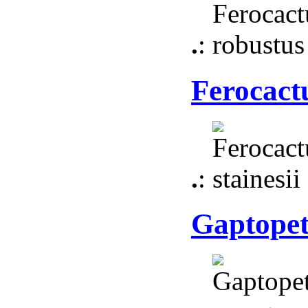
.
:
Ferocactu
.
:
Gaptope