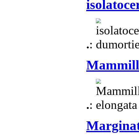
isolatoce
.
:
Mammilla
.
:
Marginat