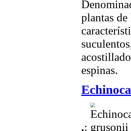
Denominac
plantas de
caracterís
suculentos
acostillad
espinas.
Echinoca
.
: