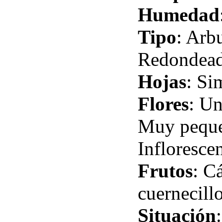
Humedad
Tipo
: Arb
Redondead
Hojas
: Si
Flores
: Un
Muy peque
Infloresce
Frutos
: C
cuernecillo
Situación