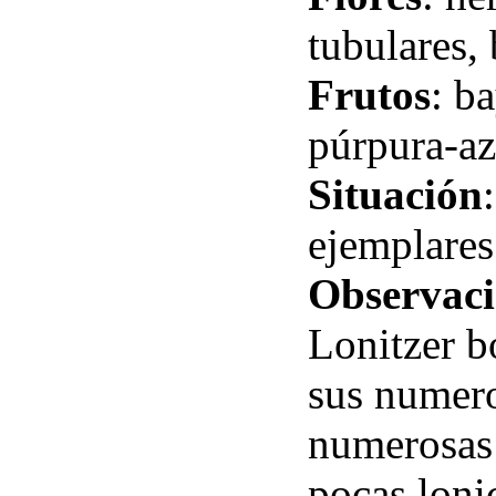
tubulares,
Frutos
: b
púrpura-az
Situación
ejemplares
Observaci
Lonitzer b
sus numero
numerosas 
pocas loni