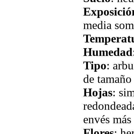
Exposició
media som
Temperat
Humedad
Tipo
: arb
de tamaño 
Hojas
: si
redondeada
envés más 
Flores
: he