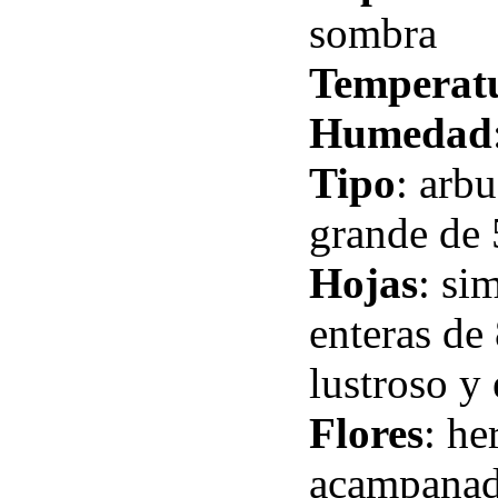
sombra
Temperat
Humedad
Tipo
: arb
grande de 
Hojas
: si
enteras de
lustroso y
Flores
: he
acampanada