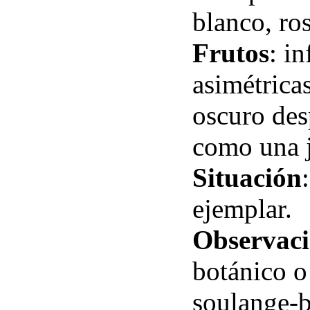
blanco, ro
Frutos
: in
asimétrica
oscuro des
como una j
Situación
ejemplar.
Observaci
botánico o
soulange-b