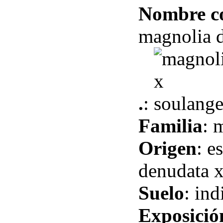
Nombre 
magnolia 
.
:
Familia
: 
Origen
: e
denudata x 
Suelo
: in
Exposició