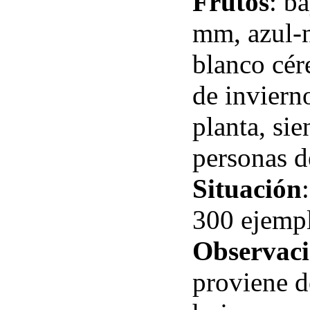
Frutos
: b
mm, azul-n
blanco cér
de invierno
planta, si
personas d
Situación
300 ejempl
Observaci
proviene d