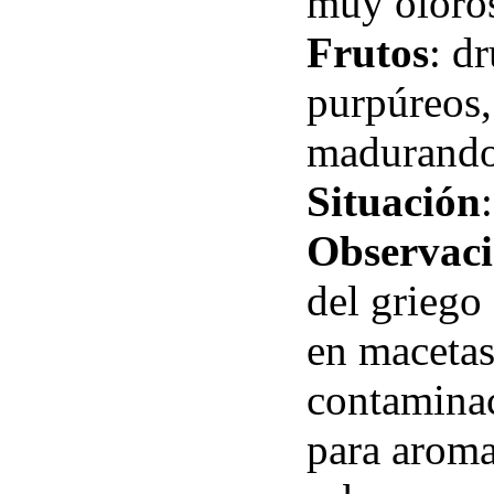
muy oloros
Frutos
: d
purpúreos,
madurando
Situación
Observaci
del griego 
en macetas
contaminac
para aromat