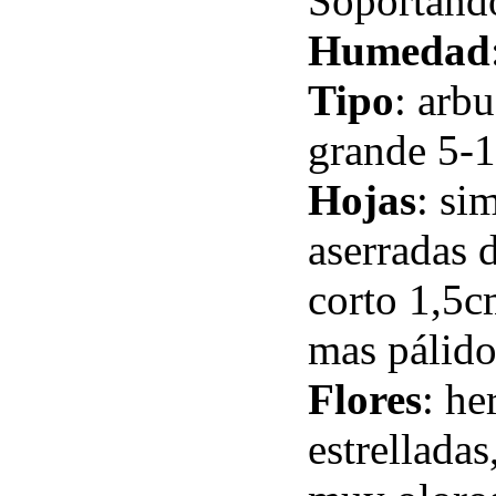
Soportando
Humedad
Tipo
: arb
grande 5-1
Hojas
: si
aserradas 
corto 1,5c
mas pálid
Flores
: he
estrellada