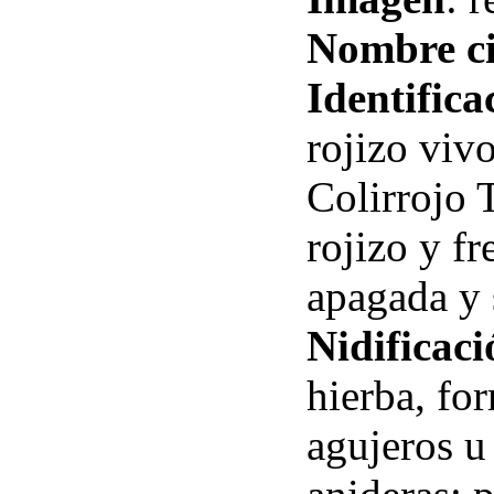
Nombre ci
Identifica
rojizo viv
Colirrojo 
rojizo y f
apagada y s
Nidificaci
hierba, fo
agujeros u