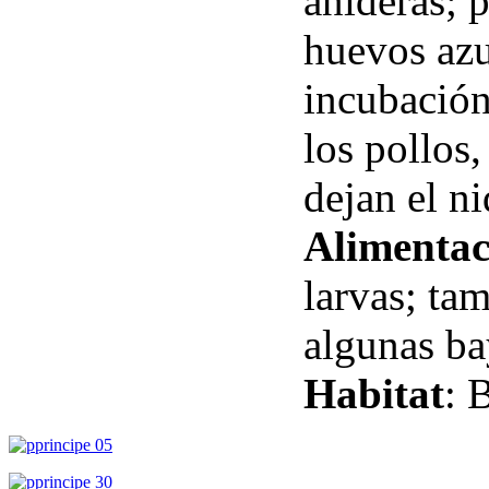
anideras; 
huevos azu
incubación
los pollos
dejan el n
Alimentac
larvas; ta
algunas ba
Habitat
: 