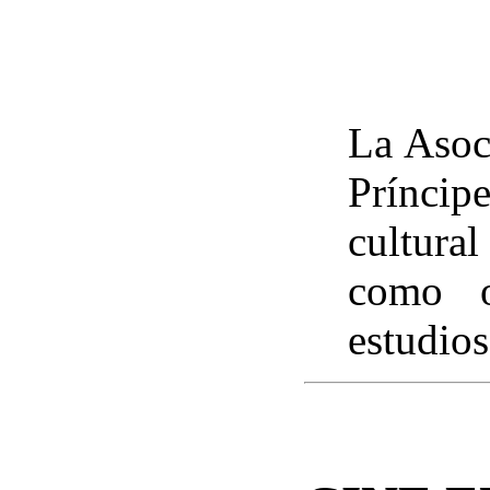
La Asoc
Príncip
cultura
como o
estudios