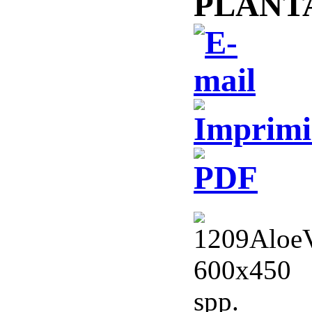
PLANT
spp.