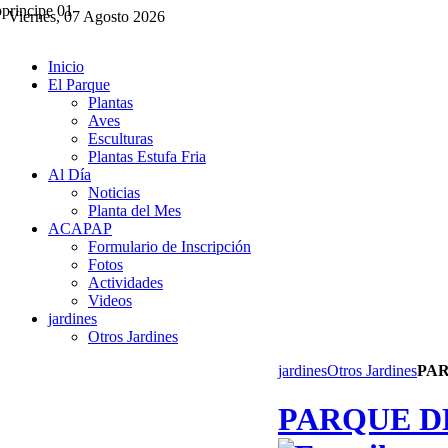
Viernes, 07 Agosto 2026
Inicio
El Parque
Plantas
Aves
Esculturas
Plantas Estufa Fria
Al Día
Noticias
Planta del Mes
ACAPAP
Formulario de Inscripción
Fotos
Actividades
Videos
jardines
Otros Jardines
jardines
Otros Jardines
PA
PARQUE D