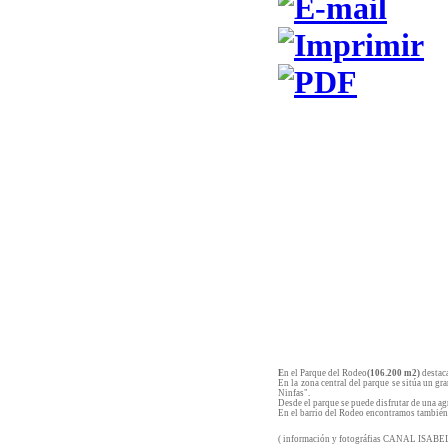
E
n el Parque del Rodeo
(106.200 m2)
destaca
En la zona central del parque se sitúa un gr
Ninfas".
Desde el parque se puede disfrutar de una ag
En el barrio del Rodeo encontramos también
( información y fotográfias CANAL ISABEL 