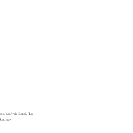
ura de Juan Ávalo llamada "Las
San Jorge.