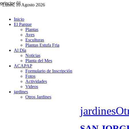
Lunes, 10 Agosto 2026
Inicio
El Parque
Plantas
Aves
Esculturas
Plantas Estufa Fria
Al Día
Noticias
Planta del Mes
ACAPAP
Formulario de Inscripción
Fotos
Actividades
Videos
jardines
Otros Jardines
jardines
Ot
SAN JORG