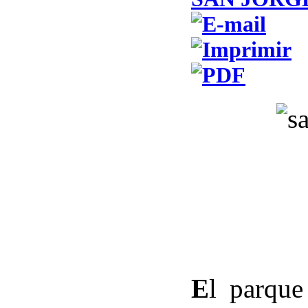
E
l parqu