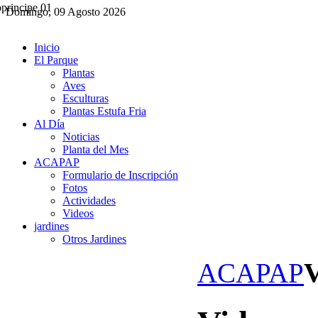
Domingo, 09 Agosto 2026
Inicio
El Parque
Plantas
Aves
Esculturas
Plantas Estufa Fria
Al Día
Noticias
Planta del Mes
ACAPAP
Formulario de Inscripción
Fotos
Actividades
Videos
jardines
Otros Jardines
ACAPAP
V