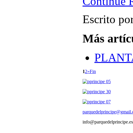
Continue 
Escrito po
Más artícu
PLANT
1
2
»
Fin
parquedelprincipe@gmail
info@parquedelprincipe.es