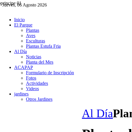
Jueves, 06 Agosto 2026
Inicio
El Parque
Plantas
Aves
Esculturas
Plantas Estufa Fria
Al Día
Noticias
Planta del Mes
ACAPAP
Formulario de Inscripción
Fotos
Actividades
Videos
jardines
Otros Jardines
Al Día
Pla