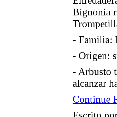
Enredadera
Bignonia r
Trompetill
- Familia:
- Origen: 
- Arbusto 
alcanzar h
Continue 
Escrito po