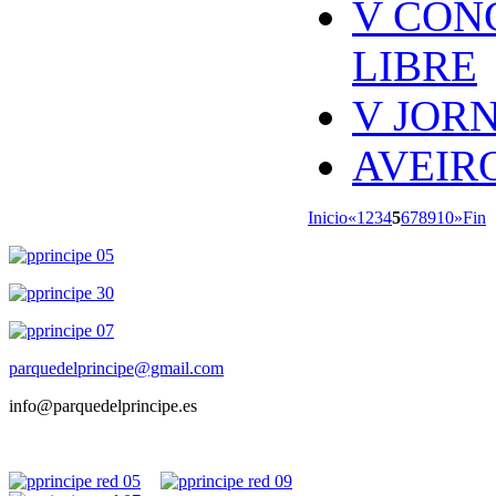
V CON
LIBRE
V JOR
AVEIR
Inicio
«
1
2
3
4
5
6
7
8
9
10
»
Fin
parquedelprincipe@gmail.com
info@parquedelprincipe.es