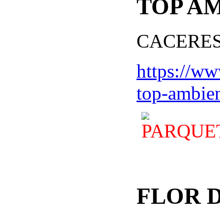
TOP A
CACERES
https://ww
top-ambie
FLOR D