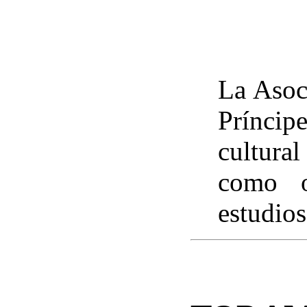
La Asoc
Príncip
cultura
como o
estudios